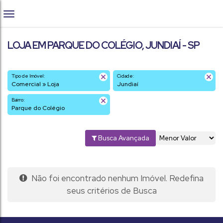
LOJA EM PARQUE DO COLÉGIO, JUNDIAÍ - SP
Tipo de Imóvel:
Cidade:
Comercial » Loja
Jundiaí
Bairro:
Parque do Colégio
Busca Avançada
Não foi encontrado nenhum Imóvel. Redefina
seus critérios de Busca