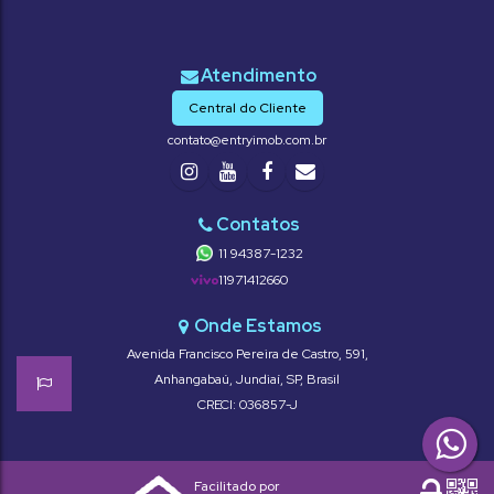
Central do Cliente
contato@entryimob.com.br
11 94387-1232
11971412660
Avenida Francisco Pereira de Castro
,
591
,
Anhangabaú
,
Jundiaí
,
SP
,
Brasil
CRECI: 036857-J