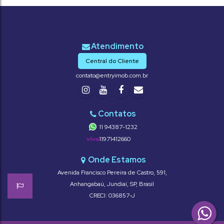
Central do Cliente
contato@entryimob.com.br
11 94387-1232
11971412660
Avenida Francisco Pereira de Castro
,
591
,
Anhangabaú
,
Jundiaí
,
SP
,
Brasil
CRECI: 036857-J