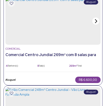
COMERCIAL
Comercial Centro Jundiaí 269m² com 8 salas para
alugar
4
8
269m²
Banheiro(s)
Sala(s)
Total:
2
269m²
Vaga(s)
Útil:
R$
6.600,00