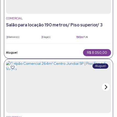
COMERCIAL
Salão para locação 190 metros/ Piso superior/ 3
vagas / Vila Arens
3
3
190m²
Banheiro(s)
Vaga(s)
Útil:
R$
8.050,00