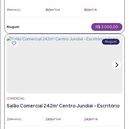
para seu negócio no coração da cidade.
1
160m²
160m²
Banheiro(s)
Total:
Útil:
R$
3.000,00
COMERCIAL
Salão Comercial 242m² Centro Jundiaí - Escritório
e Copa
2
243m²
243m²
Banheiro(s)
Total:
Útil: