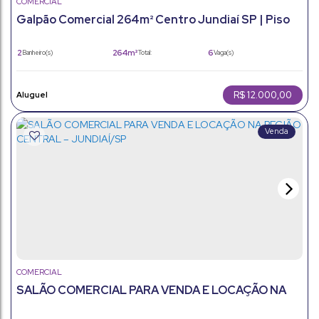
COMERCIAL
Galpão Comercial 264m² Centro Jundiaí SP | Piso
Frio e 6 Vagas
2
264m²
6
Banheiro(s)
Total:
Vaga(s)
264m²
448m²
Útil:
Terreno:
R$
12.000,00
COMERCIAL
SALÃO COMERCIAL PARA VENDA E LOCAÇÃO NA
REGIÃO CENTRAL – JUNDIAÍ/SP