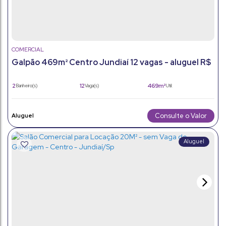
COMERCIAL
Galpão 469m² Centro Jundiaí 12 vagas - aluguel R$
15.000
2
12
469m²
Banheiro(s)
Vaga(s)
Útil:
469m²
20m
Terreno:
Frente:
Consulte o Valor