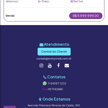
4
6 ~ 7
837m²
Banheiro(s)
Sala(s)
Total:
420m²
490m²
Útil:
Terreno:
R$
11.999.999,00
Central do Cliente
contato@entryimob.com.br
11 94387-1232
11971412660
Avenida Francisco Pereira de Castro
,
591
,