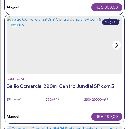
R$
5.000,00
COMERCIAL
Salão Comercial 290m² Centro Jundiaí SP com 5
banheiros | Piso Frio
5
290m²
290 ~ 29000m²
Banheiro(s)
Total:
Útil:
250m²
Terreno:
R$
6.499,00