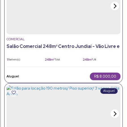
COMERCIAL
Salão Comercial 248m² Centro Jundiaí - Vão Livre e
Fachada Ampla
1
248m²
248m²
Banheiro(s)
Total:
Útil:
3m²
Terreno:
R$
8.000,00