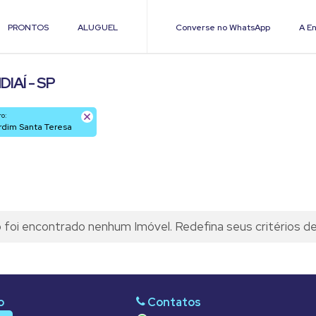
PRONTOS
ALUGUEL
Converse no WhatsApp
A En
IAÍ - SP
ro:
ardim Santa Teresa
foi encontrado nenhum Imóvel. Redefina seus critérios d