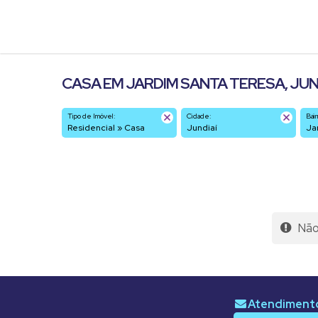
CASA EM JARDIM SANTA TERESA, JUND
Tipo de Imóvel:
Cidade:
Bair
Residencial » Casa
Jundiaí
J
Não 