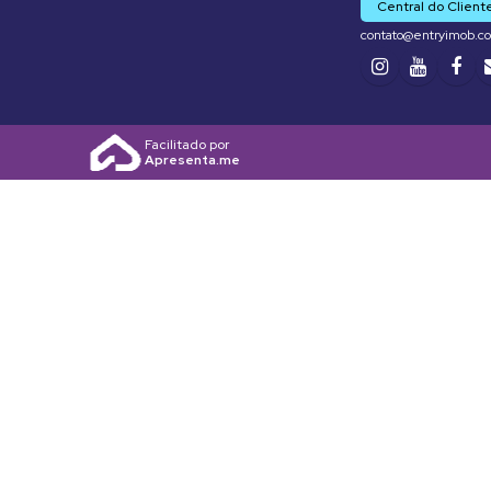
Central do Client
contato@entryimob.c