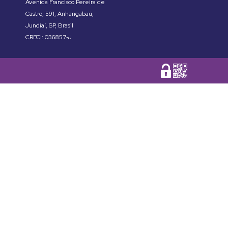
Avenida Francisco Pereira de
Castro
,
591
,
Anhangabaú
,
Jundiaí
,
SP
,
Brasil
CRECI: 036857-J