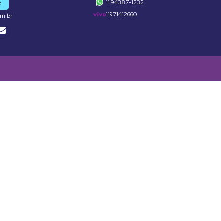
11 94387-1232
e
11971412660
om.br