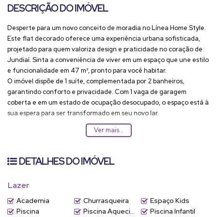
DESCRIÇÃO DO IMÓVEL
Desperte para um novo conceito de moradia no Línea Home Style.
Este flat decorado oferece uma experiência urbana sofisticada,
projetado para quem valoriza design e praticidade no coração de
Jundiaí. Sinta a conveniência de viver em um espaço que une estilo
e funcionalidade em
47 m²
, pronto para você habitar.
O imóvel dispõe de
1 suíte
, complementada por
2 banheiros
,
garantindo conforto e privacidade. Com
1 vaga de garagem
coberta e em um estado de ocupação desocupado, o espaço está à
sua espera para ser transformado em seu novo lar.
O condomínio Línea Home Style eleva seu bem-estar com uma
Ver mais...
infraestrutura de lazer completa. Desfrute de momentos de lazer
e relaxamento na
piscina aquecida
e na
piscina infantil
, mantenha
a rotina de exercícios na academia bem equipada ou celebre com
DETALHES DO IMÓVEL
amigos no salão de festas e na churrasqueira. Para a diversão das
crianças, o espaço kids é ideal, enquanto o salão de jogos e a sauna
Lazer
oferecem opções adicionais de entretenimento e relaxamento.
Localizado no bairro
Centro
em Jundiaí, você estará próximo a uma
Academia
Churrasqueira
Espaço Kids
variedade de serviços essenciais e opções de lazer. A conveniência
Piscina
Piscina Aquecida
Piscina Infantil